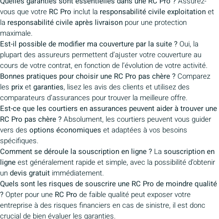
Quelles garanties sont essentielles dans une RC Pro ?
Assurez-
vous que votre
RC Pro
inclut la
responsabilité civile exploitation
et
la
responsabilité civile après livraison
pour une protection
maximale.
Est-il possible de modifier ma couverture par la suite ?
Oui, la
plupart des assureurs permettent d’ajuster votre couverture au
cours de votre contrat, en fonction de l’évolution de votre activité.
Bonnes pratiques pour choisir une RC Pro pas chère ?
Comparez
les
prix
et
garanties
, lisez les avis des clients et utilisez des
comparateurs d’assurances pour trouver la meilleure offre.
Est-ce que les courtiers en assurances peuvent aider à trouver une
RC Pro pas chère ?
Absolument, les courtiers peuvent vous guider
vers des
options économiques
et adaptées à vos besoins
spécifiques.
Comment se déroule la souscription en ligne ?
La
souscription en
ligne
est généralement rapide et simple, avec la possibilité d’obtenir
un
devis gratuit
immédiatement.
Quels sont les risques de souscrire une RC Pro de moindre qualité
?
Opter pour une
RC Pro
de faible qualité peut exposer votre
entreprise à des risques financiers en cas de sinistre, il est donc
crucial de bien évaluer les garanties.